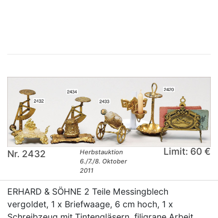
×
Limit: 60 €
Nr. 2432
Herbstauktion
6./7./8. Oktober
2011
ERHARD & SÖHNE 2 Teile Messingblech
vergoldet, 1 x Briefwaage, 6 cm hoch, 1 x
Schreibzeug mit Tintengläsern, filigrane Arbeit