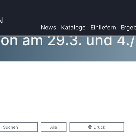
N
News
Kataloge
Einliefern
Ergeb
ion am 29.3. und 4.
Suchen
Alle
Druck