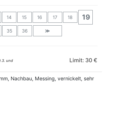
19
14
15
16
17
18
35
36
≫
Limit: 30 €
.3. und
mm, Nachbau, Messing, vernickelt, sehr