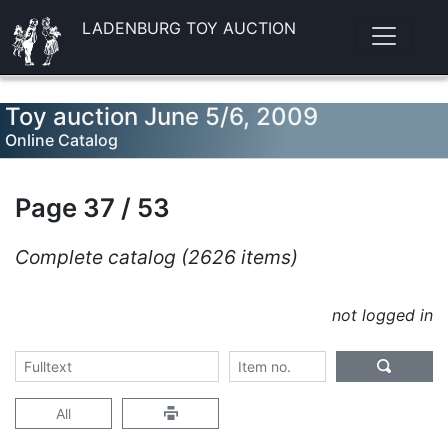
LADENBURG TOY AUCTION
Toy auction June 5/6, 2009
Online Catalog
Page 37 / 53
Complete catalog (2626 items)
not logged in
All