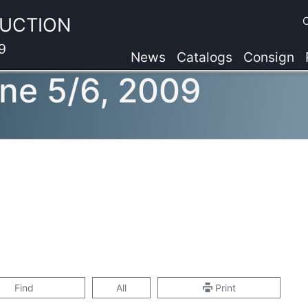
AUCTION
9
News
Catalogs
Consign
une 5/6, 2009
Find
All
Print