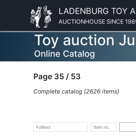
LADENBURG TOY 
AUCTIONHOUSE SINCE 198
Toy auction J
Online Catalog
Page 35 / 53
Complete catalog (2626 items)