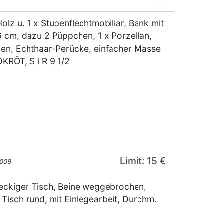
olz u. 1 x Stubenflechtmobiliar, Bank mit
6 cm, dazu 2 Püppchen, 1 x Porzellan,
gen, Echthaar-Perücke, einfacher Masse
KRÖT, S i R 9 1/2
Limit: 15 €
2009
hteckiger Tisch, Beine weggebrochen,
 Tisch rund, mit Einlegearbeit, Durchm.
m