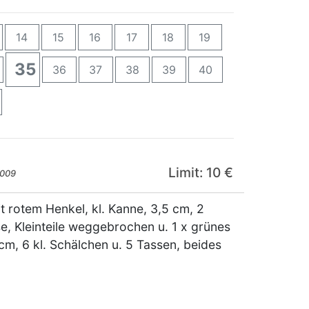
14
15
16
17
18
19
35
36
37
38
39
40
Limit: 10 €
2009
it rotem Henkel, kl. Kanne, 3,5 cm, 2
, Kleinteile weggebrochen u. 1 x grünes
cm, 6 kl. Schälchen u. 5 Tassen, beides