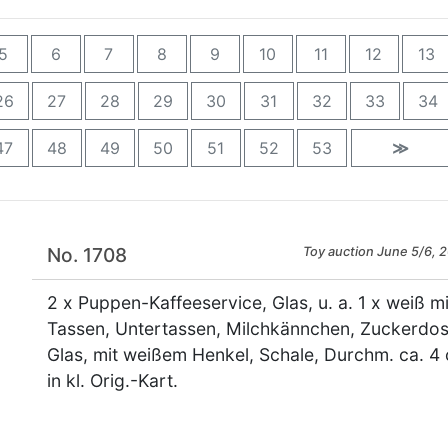
5
6
7
8
9
10
11
12
13
26
27
28
29
30
31
32
33
34
47
48
49
50
51
52
53
≫
No. 1708
Toy auction June 5/6, 
2 x Puppen-Kaffeeservice, Glas, u. a. 1 x weiß m
Tassen, Untertassen, Milchkännchen, Zuckerdose
Glas, mit weißem Henkel, Schale, Durchm. ca. 4 
in kl. Orig.-Kart.