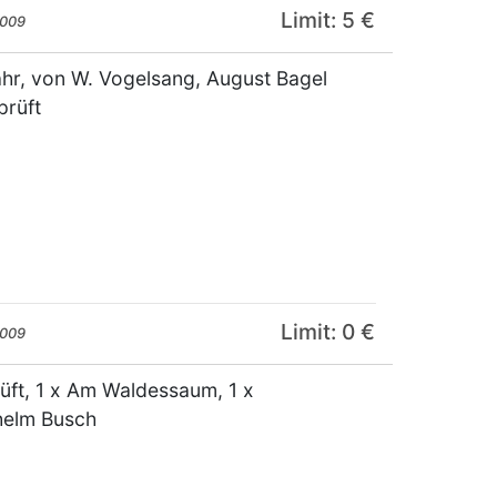
Limit: 5 €
2009
jahr, von W. Vogelsang, August Bagel
prüft
Limit: 0 €
2009
rüft, 1 x Am Waldessaum, 1 x
helm Busch