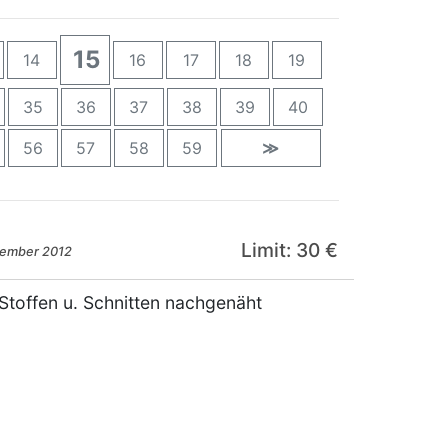
15
14
16
17
18
19
35
36
37
38
39
40
56
57
58
59
≫
Limit: 30 €
zember 2012
 Stoffen u. Schnitten nachgenäht