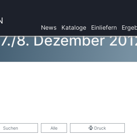
N
News
Kataloge
Einliefern
Ergeb
 7./8. Dezember 201
Suchen
Alle
Druck