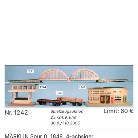
×
Limit: 60 €
Nr. 1242
Spielzeugauktion
23./24.9. und
30.9./1.10.2005
MÄRKLIN Spur 0, 1848, 4-achsiger