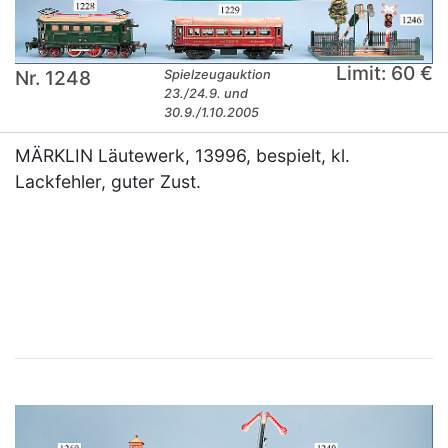
Limit: 60 €
Nr. 1248
Spielzeugauktion
23./24.9. und
30.9./1.10.2005
MÄRKLIN Läutewerk, 13996, bespielt, kl.
Lackfehler, guter Zust.
×