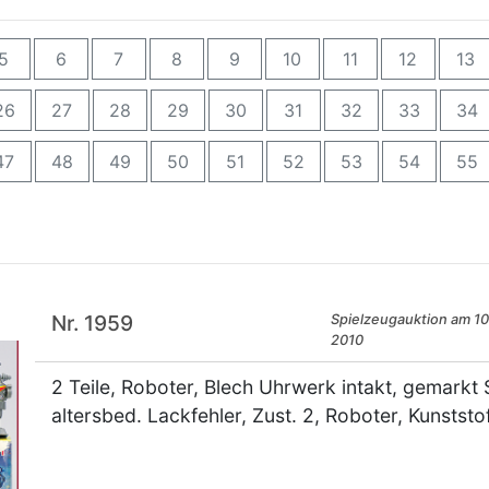
5
6
7
8
9
10
11
12
13
26
27
28
29
30
31
32
33
34
47
48
49
50
51
52
53
54
55
Nr. 1959
Spielzeugauktion am 10.
2010
2 Teile, Roboter, Blech Uhrwerk intakt, gemarkt
altersbed. Lackfehler, Zust. 2, Roboter, Kunststof