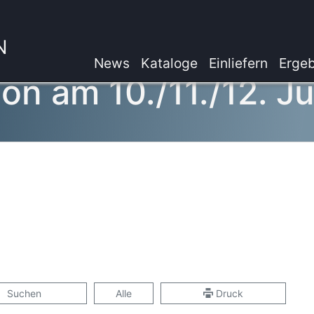
N
News
Kataloge
Einliefern
Ergeb
on am 10./11./12. J
Suchen
Alle
Druck