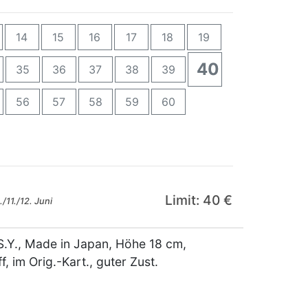
14
15
16
17
18
19
40
35
36
37
38
39
56
57
58
59
60
Limit: 40 €
/11./12. Juni
 S.Y., Made in Japan, Höhe 18 cm,
f, im Orig.-Kart., guter Zust.