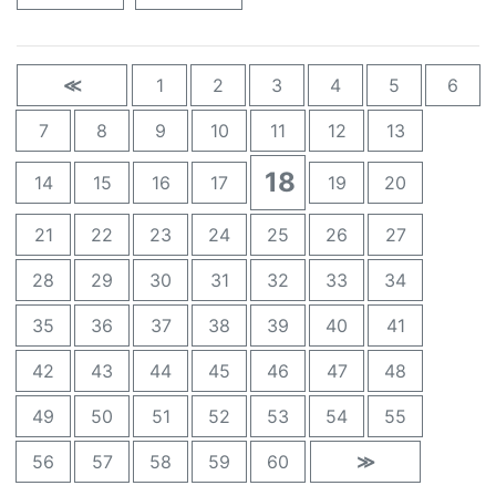
≪
1
2
3
4
5
6
7
8
9
10
11
12
13
18
14
15
16
17
19
20
21
22
23
24
25
26
27
28
29
30
31
32
33
34
35
36
37
38
39
40
41
42
43
44
45
46
47
48
49
50
51
52
53
54
55
56
57
58
59
60
≫