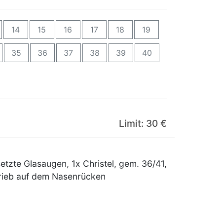
14
15
16
17
18
19
35
36
37
38
39
40
Limit: 30 €
etzte Glasaugen, 1x Christel, gem. 36/41,
brieb auf dem Nasenrücken