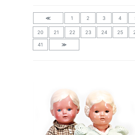
≪
1
2
3
4
20
21
22
23
24
25
41
≫