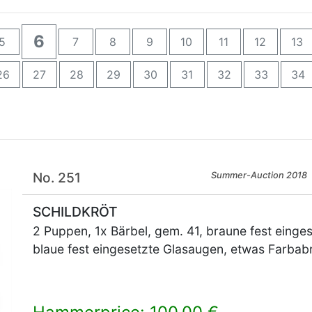
6
5
7
8
9
10
11
12
13
26
27
28
29
30
31
32
33
34
No. 251
Summer-Auction 2018
SCHILDKRÖT
2 Puppen, 1x Bärbel, gem. 41, braune fest einges
blaue fest eingesetzte Glasaugen, etwas Farba