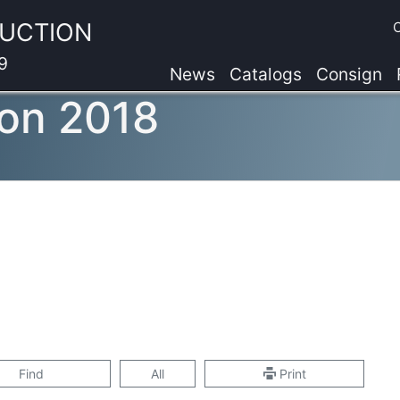
AUCTION
9
News
Catalogs
Consign
on 2018
Find
All
Print