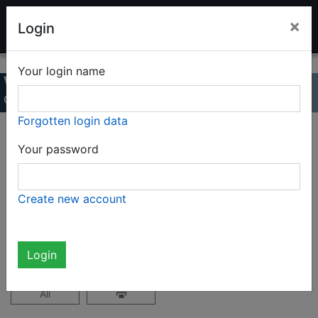
LADENBURG TOY AUCTION
×
Login
Your login name
Winter Auction 2021
Online Catalog
Forgotten login data
Page 9 / 39
Your password
Complete catalog (1936 items)
Create new account
not logged in
Login
All