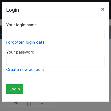
LADENBURG TOY AUCTION
×
Login
Your login name
Winter Auction 2021
Online Catalog
Forgotten login data
Page 18 / 39
Your password
Complete catalog (1936 items)
Create new account
not logged in
Login
All