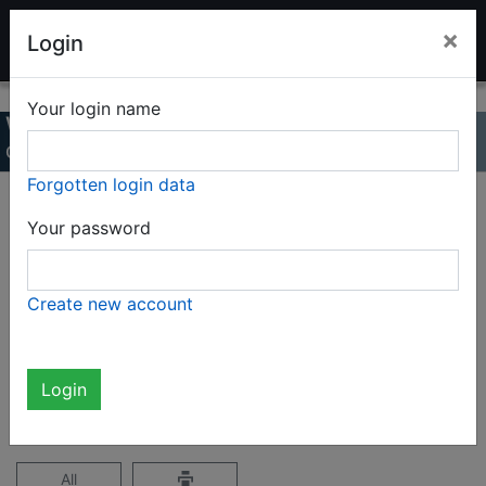
LADENBURG TOY AUCTION
×
Login
Your login name
Winter Auction 2021
Online Catalog
Forgotten login data
Page 32 / 35
Your password
Complete catalog (1709 items) RESULTS
Create new account
ONLY
not logged in
Login
All