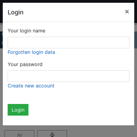
LADENBURG TOY AUCTION
×
Login
Your login name
Winter Auction 2021
Online Catalog
Forgotten login data
Page 29 / 35
Your password
Complete catalog (1709 items) RESULTS
Create new account
ONLY
not logged in
Login
All