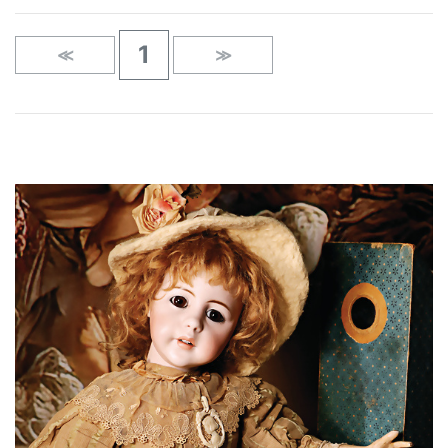
1
≪
≫