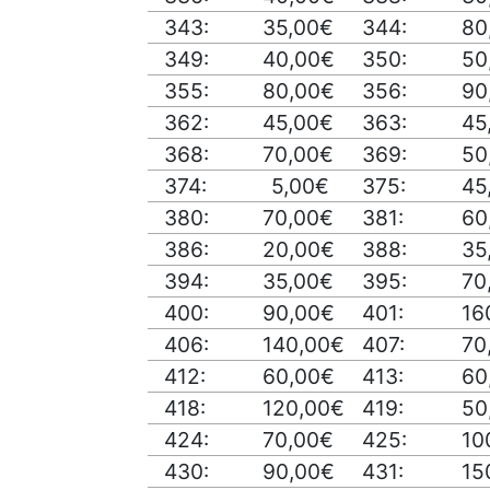
343:
35,00€
344:
80
349:
40,00€
350:
50
355:
80,00€
356:
90
362:
45,00€
363:
45
368:
70,00€
369:
50
374:
5,00€
375:
45
380:
70,00€
381:
60
386:
20,00€
388:
35
394:
35,00€
395:
70
400:
90,00€
401:
16
406:
140,00€
407:
70
412:
60,00€
413:
60
418:
120,00€
419:
50
424:
70,00€
425:
10
430:
90,00€
431:
15