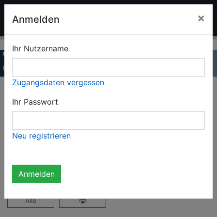
LADENBURGER
×
Anmelden
SPIELZEUGAUKTION
Ihr Nutzername
Winterauktion 2024
Online-Katalog
Zugangsdaten vergessen
Seite 5 / 33
Ihr Passwort
Gesamter Katalog (1620 Objekte)
Neu registrieren
Nicht angemeldet
Anmelden
Alle