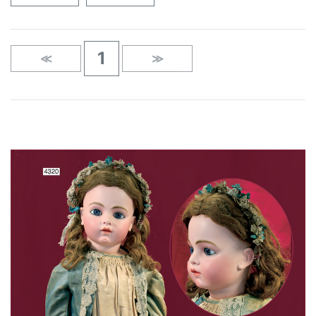
1
≪
≫