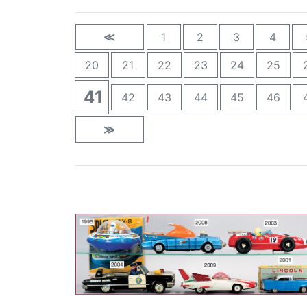
≪
1
2
3
4
20
21
22
23
24
25
41
42
43
44
45
46
≫