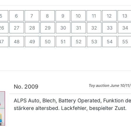
5
6
7
8
9
10
11
12
13
26
27
28
29
30
31
32
33
34
47
48
49
50
51
52
53
54
55
No. 2009
Toy auction June 10/11/
ALPS Auto, Blech, Battery Operated, Funktion d
stärkere altersbed. Lackfehler, bespielter Zust.