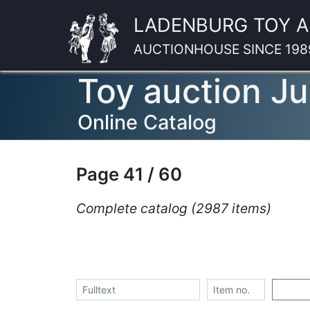
LADENBURG TOY 
AUCTIONHOUSE SINCE 198
Toy auction Ju
Online Catalog
Page 41 / 60
Complete catalog (2987 items)