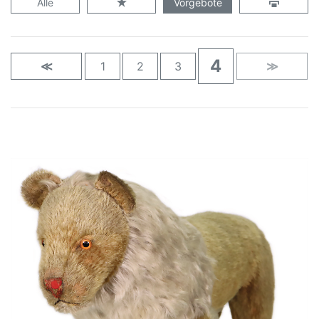
Alle
Vorgebote
4
≪
1
2
3
≫