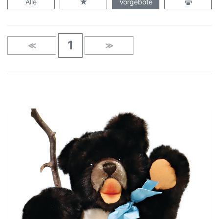
Alle
Vorgebote
1
≪
≫