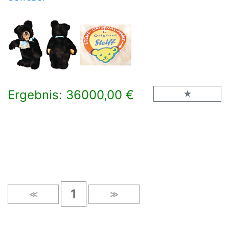
Ergebnis: 36000,00 €
×
1
≪
≫