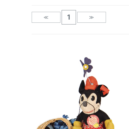
1
≪
≫