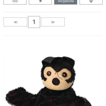
Alle
Vorgebote
1
≪
≫