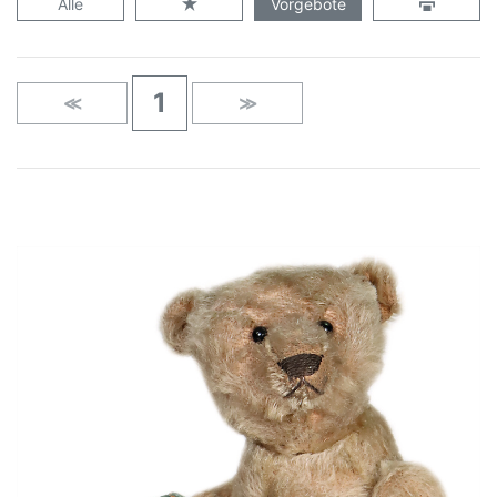
Alle
Vorgebote
1
≪
≫