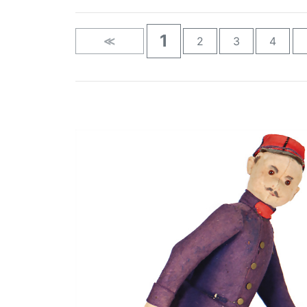
1
≪
2
3
4