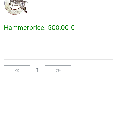
Hammerprice: 500,00 €
×
1
≪
≫