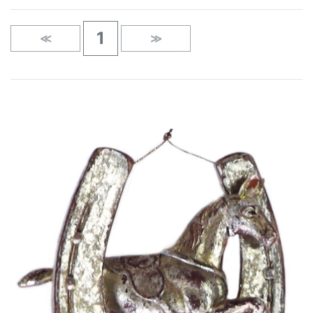
1
≪
≫