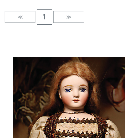
1
≪
≫