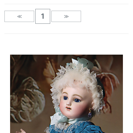
1
≪
≫