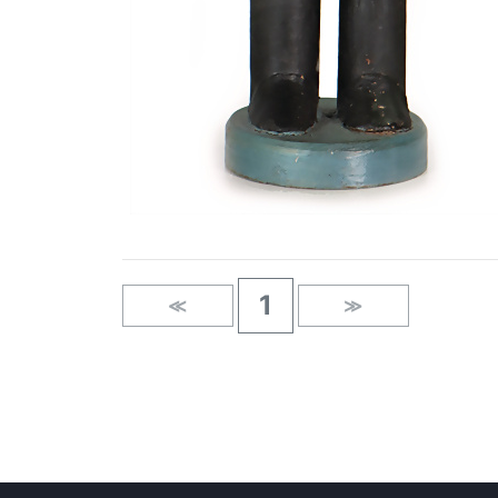
1
≪
≫