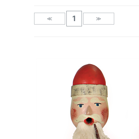
1
≪
≫