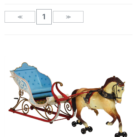
1
≪
≫